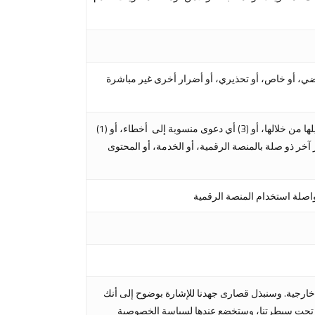
ي، أو خاص، أو تحذيري، أو أضرار أخرى غير مباشرة
(1) استخدام أو عدم القدرة على استخدام المنصة الرقمية، أو الخدمة، أو المحتوى، أو (2) أي معاملة منجزة بواسطة المنصة الرقمية أو تم تسهيلها من خلالها، أو (3) أي دعوى منسوبة إلى أخطاء، أو
الرقمية و/أو الخدمة والمحتوى، أو (4) الدخول غير المصرّح به أو التغيير في طريقة دخولك أو بياناتك، أو (5) أي أمر آخر ذو صلة بالمنصة الرقمية، أو الخدمة، أو المحتوى
خارجية. وسنبذل قصارى جهدنا للإشارة بوضوح إلى أنك
ست تحت سيطرتنا، وستخضع عندها لسياسة الخصوصية