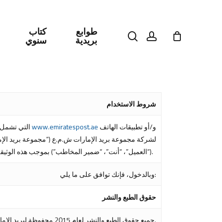
طوابع
كتاب
search
account
بريدية
سنوي
اضغط على Enter للبحث أو ESC للإغلاق
شروط الاستخدام
و/أو تطبيقات الهاتف
www.emiratespost.ae
بالدخول إلى محتوى المنصة الرقمية (التي تشمل أي وسيط رقمي لتبادل المعلومات بما في ذلك، على سبيل المثال وليس الحصر، موقعنا الإلكتروني
(“العميل”، “أنت”، “ضمير المخاطب”) بموجب هذه الوثيقة على الشروط والأحكام المدونة أدناه ويقبل سياسة الخصوصية الخاصة بنا.
وبالدخول، فإنك توافق على ما يلي:
حقوق الطبع والنشر
جميع حقوق الطبع والنشر لعام 2015 محفوظة لبريد الإمارات.