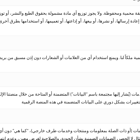
محمية ومحفوظة. ولا يجوز توزيع أي مادة مشمولة بحقوق الطبع والنشر، أو توزيعها،
أو إعادة إرسالها، أو نشرها، أو بيعها، أو إذاعتها، أو تعميمها، أو استخدامها بطرق 
مية ملكاً لنا. ويمنع استخدام أي من العلامات أو الشعارات دون إذن مسبق من بريد
ت (يُشار إليها مجتمعة باسم “البيانات”) المتضمنة أو المتاحة من خلال منصتنا الإل
لخدمات (أو ذات الصلة بمعلومات ومنتجات وخدمات طرف خارجي)، “كما هي” دون أي
 لا الحصر، الضمانات الضمنية بشأن الجودة، والصلاحية لغرض معين، وعدم انتهاك