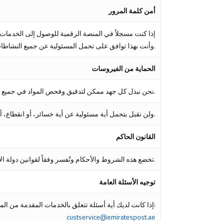
أمن كلمة المرور
إذا كنت مسجلاً في المنصة الرقمية للوصول إلى الخدمات
وأنت بهذا توافق على تحمل المسئولية عن جميع النشاطات التي تحدث نتيجة استخدام رقم التعريف وكلمة المرور الخاصة بك.
الحماية من الفيروسات
نحن نبذل كل جهد ممكن لتدقيق وفحص المواد في جميع مراحل الإنتاج. ومن الحكمة دوماً أن تقوم بتشغيل برنامج مكافحة الفيروسات بخصوص جميع المواد التي تنزلها من شبكة الإنترنت.
ولن نقبل بتحمل أية مسئولية عن أية خسائر، أو انقطاع، أو تلف للبيانات أو جهاز الحاسوب الخاص بك التي قد تحدث أثناء استخدام مواد مصدرها هذه المنصة الرقمية.
القانون الحاكم
تخضع هذه الشروط والأحكام وتُفسر وفقاً لقوانين دولة الإمارات العربية المتحدة. وتخضع جميع النزاعات إلى الفصل من قِبل المحاكم الاتحادية في دولة الإمارات العربية المتحدة.
توجيه الأسئلة العامة
إذا كانت لديك أية أسئلة تتعلق بالخدمات المقدمة من المنصة الرقمية ، يُرجى إرسالها إلى:
custservice@emiratespost.ae