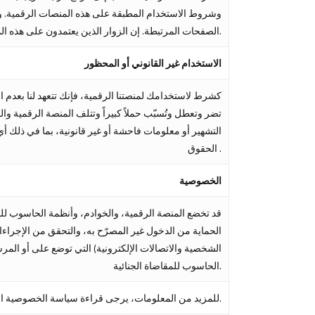
وشروط الاستخدام المطبقة على هذه المنصات الرقمية. ولا
الصفحات المرتبطة. إن الزوار الذين يعتمدون على هذه المعلومات يقومون بذلك على مسئوليتهم.
الاستخدام غير القانوني أو المحظور
كشرط لاستخدامك لمنصتنا الرقمية، فإنك تتعهد لنا بعدم 
تضر وتعطل وتُسبّب حملاً كبيراً وتتلف المنصة الرقمية وال
التشهير أو معلومات فاحشة أو غير قانونية، بما في ذل
الحقوق .
الخصوصية
قد تخضع المنصة الرقمية، والخوادم، وأنظمة الحاسوب للم
الحماية من الدخول غير المصرّح به، والتحقق من الإجراءات
الشخصية والاتصالات الإلكترونية) التي توضع على أو المر
الحاسوب للمقاضاة الجنائية.
للمزيد من المعلومات، يرجى قراءة سياسة الخصوصية الخاص بنا للمنصة الرقمية.