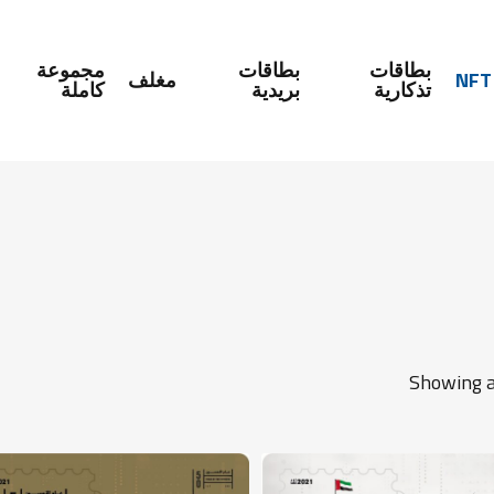
بطاقات
بطاقات
مجموعة
NFT
مغلف
تذكارية
بريدية
كاملة
sh
Sorted
Showing al
by
latest