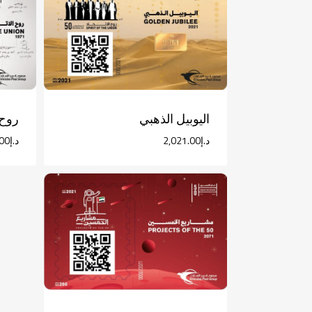
اليوبيل الذهبي
روح 
د.إ
2,021.00
د.إ
00