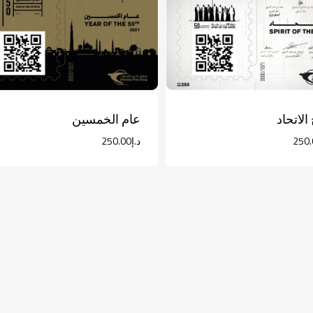
الاتحاد
عام الخمسين
250.
د.إ
250.00