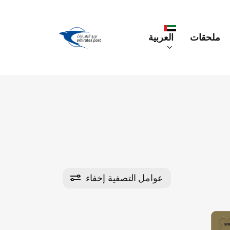
p
o
n
العربية
ملحقات
t
Engli
(
الإنجليزية
)
عوامل التصفية
إخفاء