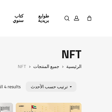
طوابع
كتاب
search
account
بريدية
سنوي
اضغط على Enter للبحث أو ESC للإغلاق
NFT
الرئيسية
جميع المنتجات
NFT
l 4 results
ترتيب حسب الأحدث