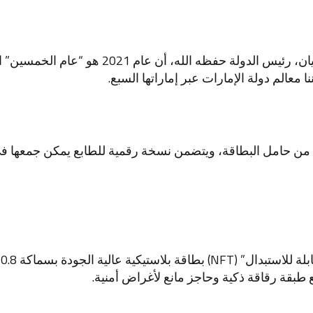
أعلن صاحب السمو الشيخ خليفة بن زايد آل نهيان،
عالم دولة الإمارات عبر إماراتها السبع.
ه من حامل البطاقة، ويتضمن نسخة رقمية للطابع يمكن جمعها في