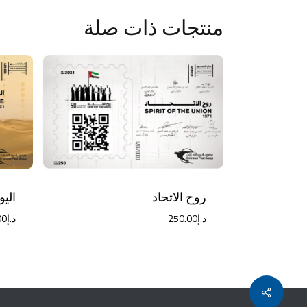
منتجات ذات صلة
روح الاتحاد
اليو
د.إ
250.00
د.إ
00
Share