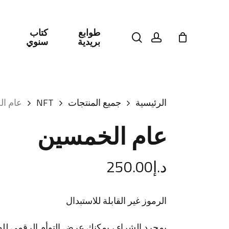
طوابع
كتاب
search
account
بريدية
سنوي
اضغط على Enter للبحث أو ESC للإغلاق
الرئيسية
جميع المنتجات
NFT
عام ا
عام الخمسين
د.إ
250.00
الرموز غير القابلة للاستبدال
بمجرد الشراء ، يمكنك عرض التوأم الرقمي لل