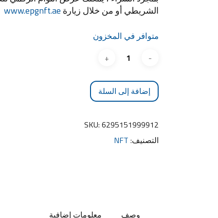
الشريطي أو من خلال زيارة
www.epgnft.ae
متوافر في المخزون
إضافة إلى السلة
SKU:
6295151999912
التصنيف:
NFT
وصف
معلومات إضافية