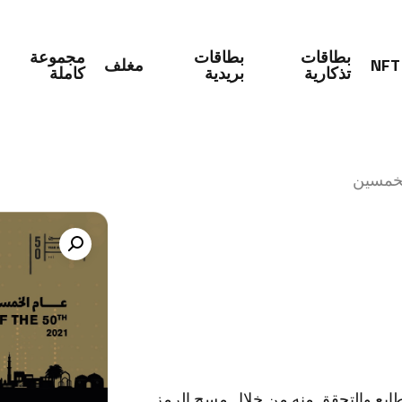
بطاقات
بطاقات
مجموعة
NFT
مغلف
تذكارية
بريدية
كاملة
sh
لخمسين
طابع والتحقق منه من خلال مسح الرمز