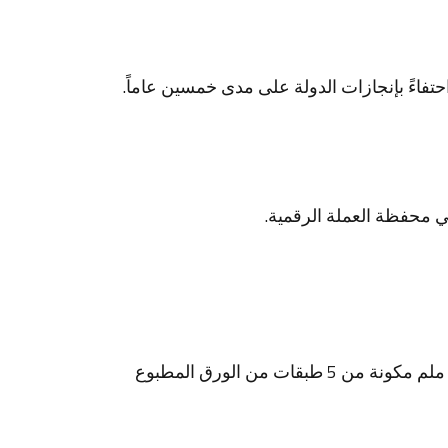
 رئيس الدولة حفظه الله، أن عام 2021 هو “عام الخمسين” احتفاءً بإنجازات الدولة على مدى خمسين عاماً.
 محفظة العملة الرقمية.
وتعتبر بطاقة الطابع وفق تقنية “الرموز غير القابلة للاستبدال” (NFT) بطاقة بلاستيكية عالية الجودة بسماكة 0.8 ملم مكونة من 5 طبقات من الورق المطبوع