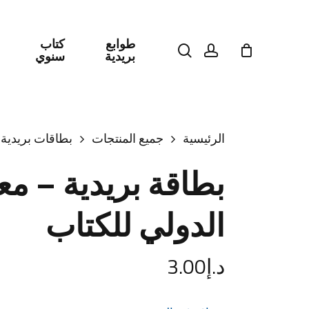
طوابع
كتاب
search
account
بريدية
سنوي
اضغط على Enter للبحث أو ESC للإغلاق
الرئيسية
جميع المنتجات
بطاقات بريدية
بطاقة بريدية – م
الدولي للكتاب
د.إ
3.00